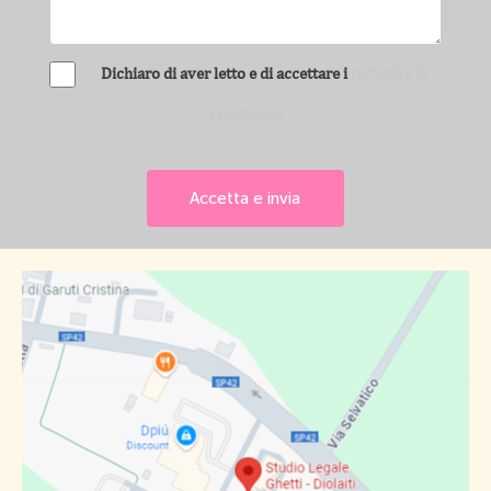
Dichiaro di aver letto e di accettare i
termini e le
condizioni
Accetta e invia